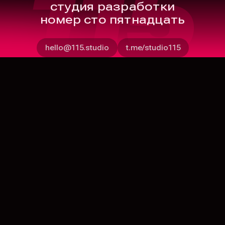
115
студия разработки
номер сто пятнадцать
hello@115.studio
t.me/studio115